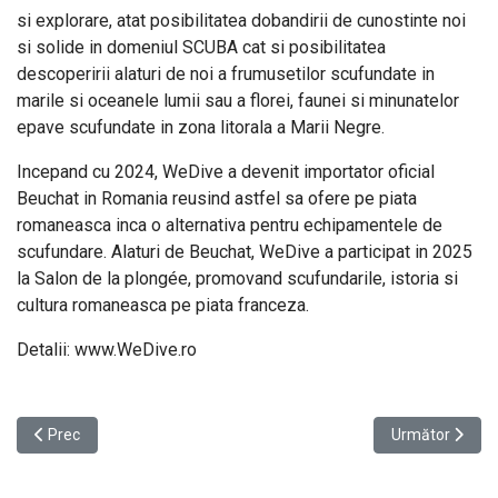
si explorare, atat posibilitatea dobandirii de cunostinte noi
si solide in domeniul SCUBA cat si posibilitatea
descoperirii alaturi de noi a frumusetilor scufundate in
marile si oceanele lumii sau a florei, faunei si minunatelor
epave scufundate in zona litorala a Marii Negre.
Incepand cu 2024, WeDive a devenit importator oficial
Beuchat in Romania reusind astfel sa ofere pe piata
romaneasca inca o alternativa pentru echipamentele de
scufundare. Alaturi de Beuchat, WeDive a participat in 2025
la Salon de la plongée, promovand scufundarile, istoria si
cultura romaneasca pe piata franceza.
Detalii: www.WeDive.ro
Articol precedent: Seanergya Yachting aduce aventura navigației cu
Articolul următ
Prec
Următor